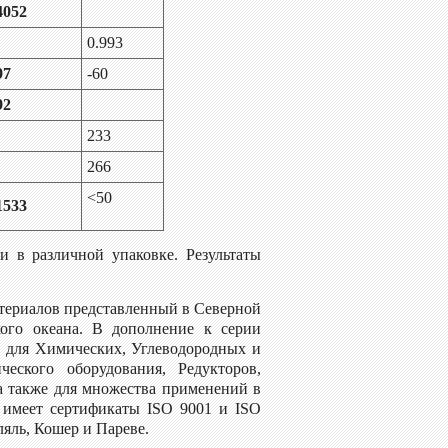
4052
0.993
97
-60
92
233
266
<50
1533
и в различной упаковке. Результаты
териалов представленный в Северной
го океана. В дополнение к серии
 для Химических, Углеводородных и
еского оборудования, Редукторов,
а также для множества применений в
 имеет сертификаты ISO 9001 и ISO
ляль, Кошер и Пареве.