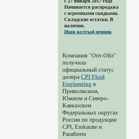
с 27 января 2017 года
Начинается распродажа
с огромными скидками.
Складские остатки. В
наличии.
Ищи желтый ценник
Компания "Опт-Ойл"
получила
официальный статус
дилера
CPI Fluid
Engineering
в
Приволжском,
Южном и Северо-
Кавказском
Федеральных округах
России по продукции
CPI, Emkarate и
Paratherm