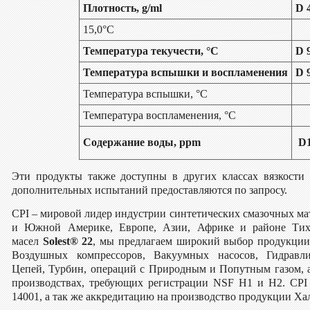
Плотность, g/ml
D 
15,0°C
Температура текучести, °C
D 
Температура вспышки и воспламенения
D 
Температура вспышки, °C
Температура воспламенения, °C
Содержание воды, ppm
D
Эти продукты также доступны в других классах вязкости 
дополнительных испытаний предоставляются по запросу.
CPI – мировой лидер индустрии синтетических смазочных ма
и Южной Америке, Европе, Азии, Африке и районе Тихо
масел
Solest® 22
, мы предлагаем широкий выбор продукции
Воздушных компрессоров, Вакуумных насосов, Гидравлич
Цепей, Турбин, операций с Природным и Попутным газом, 
производствах, требующих регистрации NSF H1 и H2. CPI
14001, а так же аккредитацию на производство продукции Ха