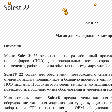
Solest 22
Solest 22
Масло для холодильных компр
Описание
Масло
Solest® 22
это специально разработанный проду
полиолэфиров (ПОЭ) для холодильных компрессоров
применения, работающий на объектах по всему миру уже более
Solest® 22
создан для обеспечения превосходного смазыв
отличную защиту подшипников и большую прочность маслян
ПОЭ маслами. Продукты этой серии великолепно защищают
поверхности, продлевая жизнь оборудования и увеличивая эф
Компрессорные масла
Solest®
предназначены как для з
оборудование, так и для модернизации существующих сист
лаборатории CPI и испытания на OEM оборудовании