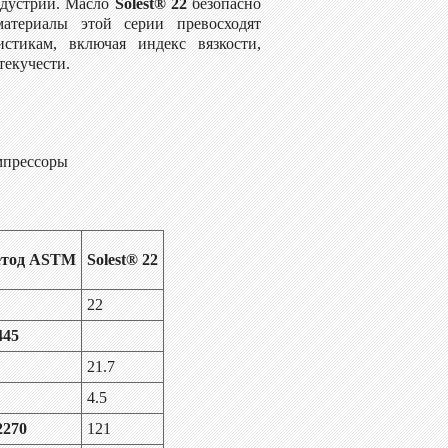
ндустрии. Масло
Solest® 22
безопасно
атериалы этой серии превосходят
стикам, включая индекс вязкости,
текучести.
мпрессоры
тод ASTM
Solest® 22
22
445
21.7
4.5
2270
121